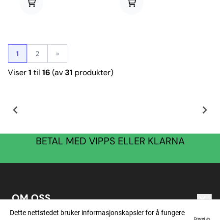
1
2
»
Viser
1
til
16
(av
31
produkter)
BETAL MED VIPPS ELLER KLARNA
OM OSS
Hornaas Musikk AS
Dette nettstedet bruker informasjonskapsler for å fungere
Nyhetsbrev
Drevet av