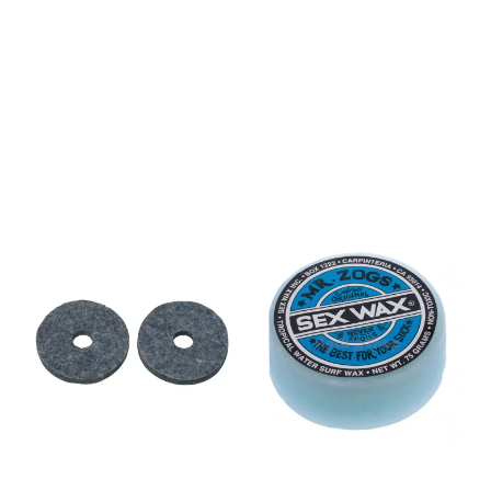
även upp-och-ner – under ex.
en cymbal.