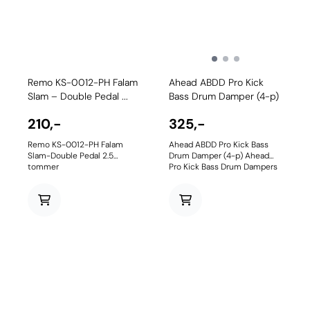
Remo KS-0012-PH Falam
Ahead ABDD Pro Kick
Slam – Double Pedal ...
Bass Drum Damper (4-p)
210,-
325,-
Remo KS-0012-PH Falam
Ahead ABDD Pro Kick Bass
Slam-Double Pedal 2.5
Drum Damper (4-p) Ahead
tommer
Pro Kick Bass Drum Dampers
levereras i 4-pack och är ett
geldämpningssystem
designat specifikt för din
bastrumma. Dessa är enkla
att installera och kommer
inte begränsa luftflödet inuti
baskaggen, utan ger dig en
fullt naturlig sustain och en
botten som får din
bastrumma att prestera på
topp. • Levereras med 4
självhäftande, transparanta