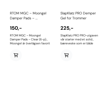
RTOM MGC – Moongel
SlapKlatz PRO Demper
Damper Pads – ...
Gel for Trommer
150,-
225,-
RTOM MGC – Moongel
SlapKlatz PRO PRO-utgaven
Damper Pads – Clear (6-p)
vår starter med et solid
Moongel är överlägsen favorit
bæreveske som er både
vid dämpning av trummor.
støv- og vanntett. Inni dette
Fungerar även till cymbaler
PRO-etuiet finner du et stort
och många typer av
utvalg av trommedempere,
percussion. Gelkuddarna har
noe som gjør SlapKlatz PRO til
perfekt självhäftande förmåga
det mest allsidige
så att de kan flyttas runt tills
trommedemping- og
dess att du uppnår önskad
tonekontrollsettet på
dämpning. Moongel är
markedet. 10 av våre
originalet som många försökt
førsteklasses gel-
kopiera med varierande
trommeldempere 3
resultat. Moongel kan tvättas
forskjellige størrelser i esken
av med vatten och mild tvål
5 farger å velge mellom Vårt
så blir de som nya igen.
robuste og vanntette
Levereras i 6-pack.
bæreveske