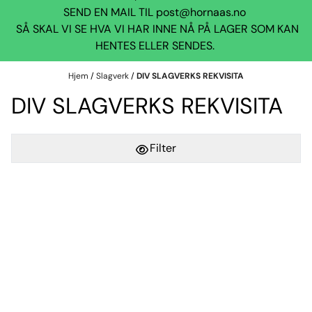
SEND EN MAIL TIL
post@hornaas.no
SÅ SKAL VI SE HVA VI HAR INNE NÅ PÅ LAGER SOM KAN
HENTES ELLER SENDES.
Hjem
/
Slagverk
/
DIV SLAGVERKS REKVISITA
DIV SLAGVERKS REKVISITA
Filter