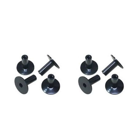
dämpningskuddar i gele. •
Använd på skinnet på
slagsidan, på resonanssidan –
eller på båda sidor. • Har en
slät sida och en räfflad sida
som kan användas för olika
trumskinnsytor eller olika
dämpningseffekt. • Den släta
sidan rekommenderas att
använda på släta eller
frostade skinn, medan den
släta sidan kan användas på
vissa släta skinn. • Återställ
klibbigheten och
fästförmågan genom att
skölja med varmt vatten.