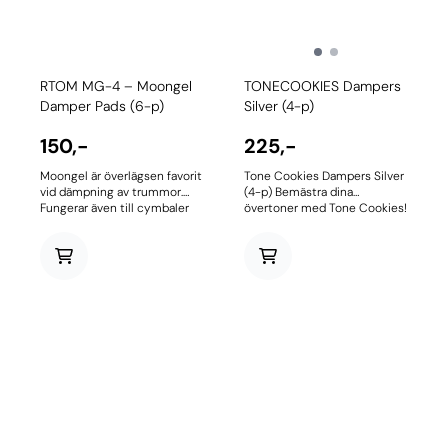
RTOM MG-4 – Moongel
TONECOOKIES Dampers
Damper Pads (6-p)
Silver (4-p)
150,-
225,-
Moongel är överlägsen favorit
Tone Cookies Dampers Silver
vid dämpning av trummor.
(4-p) Bemästra dina
Fungerar även till cymbaler
övertoner med Tone Cookies!
och många typer av
4-pack trum- och
percussion. Gelkuddarna har
cymbaldämpning som gör
perfekt självhäftande förmåga
jobbet snyggt och effektivt.
så att de kan flyttas runt tills
Tillverkade i USA med lång
dess att du uppnår önskad
livslängd och drar inte åt sig
dämpning. Moongel är
varken damm eller smuts.
originalet som många försökt
Fungerar att fästa såväl på
kopiera med varierande
som under trumskinnet, och
resultat. Moongel kan tvättas
även upp-och-ner – under ex.
av med vatten och mild tvål
en cymbal.
så blir de som nya igen.
Levereras i 6-pack.