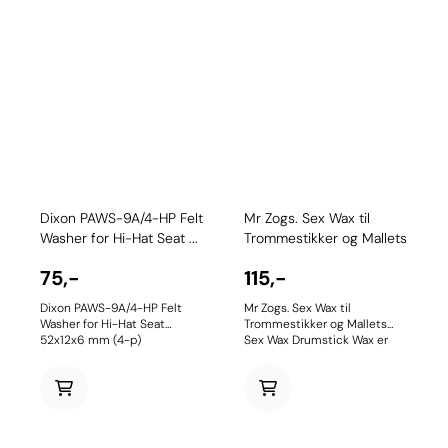
Dixon PAWS-9A/4-HP Felt
Mr Zogs. Sex Wax til
Washer for Hi-Hat Seat ...
Trommestikker og Mallets
75,-
115,-
Dixon PAWS-9A/4-HP Felt
Mr Zogs. Sex Wax til
Washer for Hi-Hat Seat
Trommestikker og Mallets
52x12x6 mm (4-p)
Sex Wax Drumstick Wax er
designet for trommeslagere
av Mr. Zog. Verdenskjent, og
med over 30 års forskning har
Mr. Zogs Surfboard Wax gitt
surfere det perfekte grepet
på brettene sine. Drumstick