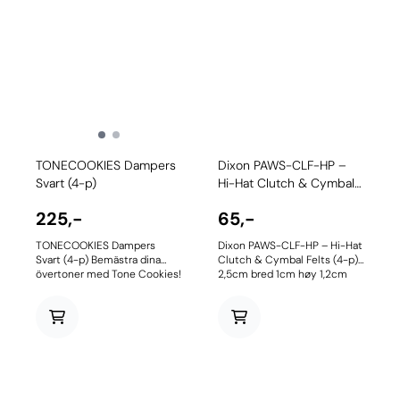
TONECOOKIES Dampers
Dixon PAWS-CLF-HP –
Svart (4-p)
Hi-Hat Clutch & Cymbal
...
225,-
65,-
TONECOOKIES Dampers
Dixon PAWS-CLF-HP – Hi-Hat
Svart (4-p) Bemästra dina
Clutch & Cymbal Felts (4-p)
övertoner med Tone Cookies!
2,5cm bred 1cm høy 1,2cm
4-pack trum- och
hull diameter
cymbaldämpning som gör
jobbet snyggt och effektivt.
Tillverkade i USA med lång
livslängd och drar inte åt sig
varken damm eller smuts.
Fungerar att fästa såväl på
som under trumskinnet, och