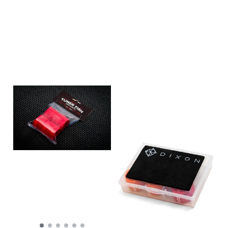
Wax er enkelt! Bare arbeid det
inn i stokkene dine og sett i
gang. Da trenger du ikke
bekymre deg for å miste
trommestikkene dine. Voksen
etterlater ingen flekker og
forbedrer grepet på alle
stokker.