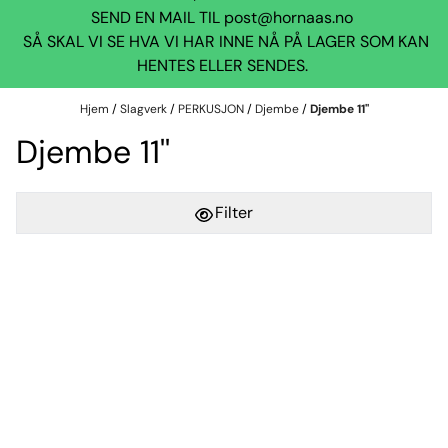
SEND EN MAIL TIL
post@hornaas.no
SÅ SKAL VI SE HVA VI HAR INNE NÅ PÅ LAGER SOM KAN
HENTES ELLER SENDES.
Hjem
/
Slagverk
/
PERKUSJON
/
Djembe
/
Djembe 11''
Djembe 11''
Filter