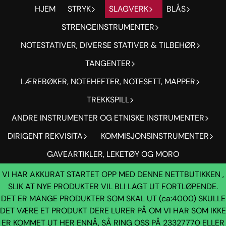
HJEM
STRYK
SLAGVERK
BLÅS
Hopp til innhold
STRENGEINSTRUMENTER
NOTESTATIVER, DIVERSE STATIVER & TILBEHØR
TANGENTER
LÆREBØKER, NOTEHEFTER, NOTESETT, MAPPER
TREKKSPILL
ANDRE INSTRUMENTER OG ETNISKE INSTRUMENTER
DIRIGENT REKVISITA
KOMMISJONSINSTRUMENTER
GAVEARTIKLER, LEKETØY OG MORO
VI HAR AKKURAT STARTET OPP MED DENNE NETTBUTIKKEN ,
SLIK AT NYE PRODUKTER VIL BLI LAGT UT FORTLØPENDE.
DET ER MANGE PRODUKTER SOM SKAL UT (ca:4000) SKULLE
DET VÆRE ET PRODUKT DERE LURER PÅ OM VI HAR SOM IKKE
ER KOMMET UT HER ENNÅ, SÅ RING OSS PÅ 23327770 ELLER