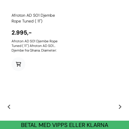
Afroton AD S01 Djembe
Rope Tuned ( 11'')
2.995,-
Afroton AD S01 Djembe Rope
Tuned ( 11'') Afroton AD S01
Djembe fra Ghana. Diameter:
27–29 cm, høyde: 54–57 cm.
Håndlaget trekropp i ett
stykke med justerbart
geiteskinn.
BETAL MED VIPPS ELLER KLARNA