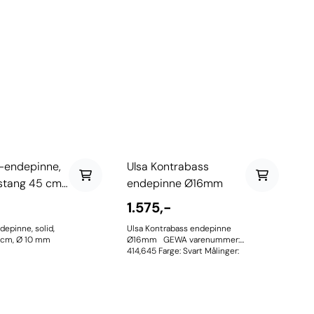
s-endepinne,
Ulsa Kontrabass
lstang 45 cm,
endepinne Ø16mm
1.575,-
depinne, solid,
Ulsa Kontrabass endepinne
5 cm, Ø 10 mm
Ø16mm GEWA varenummer:
414,645 Farge: Svart Målinger:
35 cm