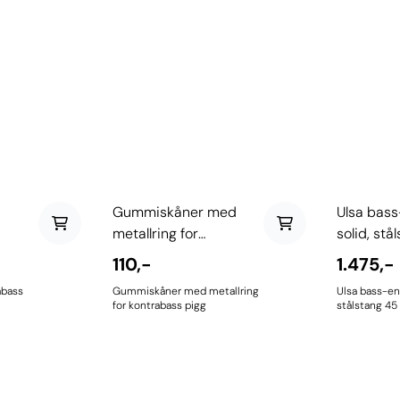
Gummiskåner med
Ulsa bas
metallring for
solid, stå
kontrabass pigg
Ø 10 ...
110,-
1.475,-
abass
Gummiskåner med metallring
Ulsa bass-en
for kontrabass pigg
stålstang 4