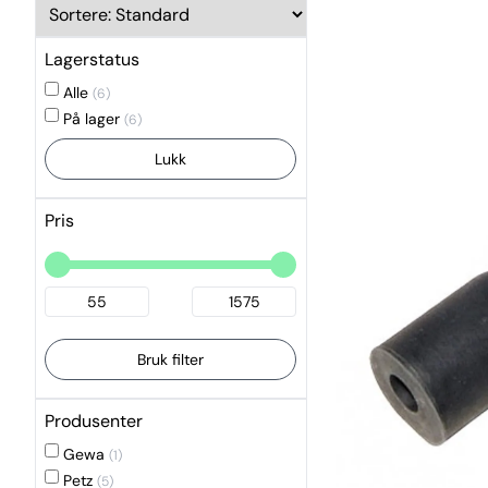
Lagerstatus
Alle
(6)
På lager
(6)
Lukk
Pris
Bruk filter
Produsenter
Gewa
(1)
Petz
(5)