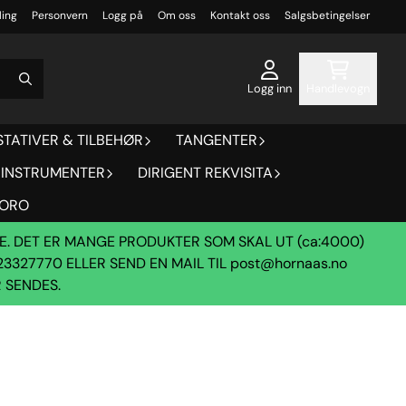
ling
Personvern
Logg på
Om oss
Kontakt oss
Salgsbetingelser
Logg inn
Handlevogn
STATIVER & TILBEHØR
TANGENTER
 INSTRUMENTER
DIRIGENT REKVISITA
MORO
DE. DET ER MANGE PRODUKTER SOM SKAL UT (ca:4000)
23327770 ELLER SEND EN MAIL TIL
post@hornaas.no
R SENDES.