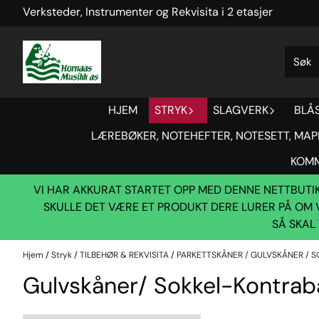
Verksteder, Instrumenter og Rekvisita i 2 etasjer
Hopp til innhold
HJEM
STRYK
SLAGVERK
BLÅ
LÆREBØKER, NOTEHEFTER, NOTESETT, MAP
KOMM
VI HAR AKKURAT STARTET OPP MED DENNE NETTBUTIKK
SKULLE DET VÆRE ET PRODUKT DERE LURER PÅ OM V
SÅ SKAL 
Hjem
/
Stryk
/
TILBEHØR & REKVISITA
/
PARKETTSKÅNER / GULVSKÅNER / 
Gulvskåner/ Sokkel-Kontrab