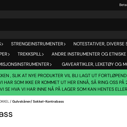
Beta
S
STRENGEINSTRUMENTER
NOTESTATIVER, DIVERSE 
PER
TREKKSPILL
ANDRE INSTRUMENTER OG ETNISKE
ISJONSINSTRUMENTER
GAVEARTIKLER, LEKETØY OG 
EN , SLIK AT NYE PRODUKTER VIL BLI LAGT UT FORTLØPEN
I HAR SOM IKKE ER KOMMET UT HER ENNÅ, SÅ RING OSS PÅ 
VI SE HVA VI HAR INNE NÅ PÅ LAGER SOM KAN HENTES ELLE
SOKKEL
/
Gulvskåner/ Sokkel-Kontrabass
ass