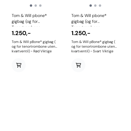
Tom & Will pbone®
Tom & Will pbone®
gigbag (og for
gigbag (og for
Tenortrombone ...
Tenortrombone ...
1.250,-
1.250,-
Tom & Will pBone® gigbag (
Tom & Will pBone® gigbag (
og for tenortrombone uten
og for tenortrombone uten
kvartventil) ~ Rød Viktige
kvartventil) ~ Svart Viktige
produktfunksjoner Spesielt
produktfunksjoner Spesielt
utviklet for pBone®
utviklet for pBone®
plasttromboner Par
plasttromboner Par
integrerte, justerbare
integrerte, justerbare
ryggsekkstropper Separat
ryggsekkstropper Separat
glidepose som matcher
glidepose som matcher
fargen på hovedvesken Tom
fargen på hovedvesken Tom
& Will crossover enkel kraftig
& Will crossover enkel kraftig
glidelåsåpning Slitesterkt
glidelåsåpning Slitesterkt
polyester utside,
polyester utside,
ripebestandig innerfôr,
ripebestandig innerfôr,
dobbelsøm med høy
dobbelsøm med høy
strekkfasthet Slitesterkt
strekkfasthet Slitesterkt
polyester utside som ikke
polyester utside som ikke
riper, mykt, ripefritt innerfôr
riper, mykt, ripefritt innerfôr
Denne modellen er basert på
Denne modellen er basert på
vår 26TB
vår 26TB