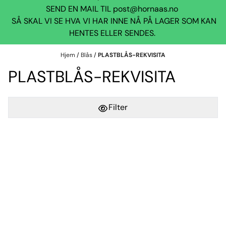
SEND EN MAIL TIL
post@hornaas.no
SÅ SKAL VI SE HVA VI HAR INNE NÅ PÅ LAGER SOM KAN
HENTES ELLER SENDES.
Hjem
/
Blås
/
PLASTBLÅS-REKVISITA
PLASTBLÅS-REKVISITA
Filter