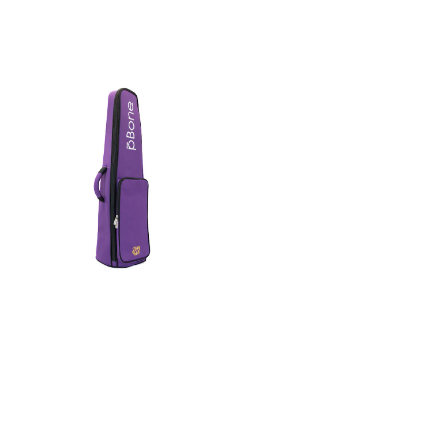
tenortromboneveske og har
tenortromboneveske og har
blitt endret for å passe
blitt endret for å passe
perfekt til pBone®. Vi er laget
perfekt til pBone®. Vi er laget
av samme stoff som våre
av samme stoff som våre
vanlige tenortrombone-
vanlige tenortrombone-
gigbager, og innså at med
gigbager, og innså at med
instrumenter i så flotte farger
instrumenter i så flotte farger
måtte vi tilby muligheter for
måtte vi tilby muligheter for
at musikere kan uttrykke seg
at musikere kan uttrykke seg
med vesker til
med vesker til
plasttrombonene sine!
plasttrombonene sine!
Høykvalitetsdesign Som med
Høykvalitetsdesign Som med
alle våre messingvesker i 26-
alle våre messingvesker i 26-
serien bruker vi polstring av
serien bruker vi polstring av
beste kvalitet med høy
beste kvalitet med høy
tetthet, pakket inn i et
tetthet, pakket inn i et
ripefritt innerfôr og et ytre
ripefritt innerfôr og et ytre
lag i 600D polyester. Vi
lag i 600D polyester. Vi
bruker også vår TWD
bruker også vår TWD
crossover-glidelås med enkel
crossover-glidelås med enkel
åpning og doble glidelåser for
åpning og doble glidelåser for
å gjøre det enkelt og raskt å
å gjøre det enkelt og raskt å
ta ut eller legge bort
ta ut eller legge bort
instrumentet.
instrumentet.
Høyfasthetssøm sikrer at
Høyfasthetssøm sikrer at
ryggsekkstroppene og
ryggsekkstroppene og
bærehåndtaket vil være
bærehåndtaket vil være
pålitelige i lang tid.
pålitelige i lang tid.