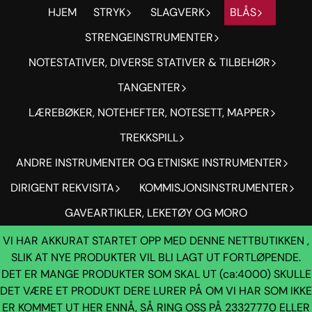
HJEM
STRYK
SLAGVERK
BLÅS
Hopp til innhold
STRENGEINSTRUMENTER
NOTESTATIVER, DIVERSE STATIVER & TILBEHØR
TANGENTER
LÆREBØKER, NOTEHEFTER, NOTESETT, MAPPER
TREKKSPILL
ANDRE INSTRUMENTER OG ETNISKE INSTRUMENTER
DIRIGENT REKVISITA
KOMMISJONSINSTRUMENTER
GAVEARTIKLER, LEKETØY OG MORO
VI HAR AKKURAT STARTET OPP MED DENNE NETTBUTIKKEN ,
SLIK AT NYE PRODUKTER VIL BLI LAGT UT FORTLØPENDE.
DET ER MANGE PRODUKTER SOM SKAL UT (ca:4000) SKULLE
DET VÆRE ET PRODUKT DERE LURER PÅ OM VI HAR SOM IKKE
ER KOMMET UT HER ENNÅ, SÅ RING OSS PÅ 23327770 ELLER